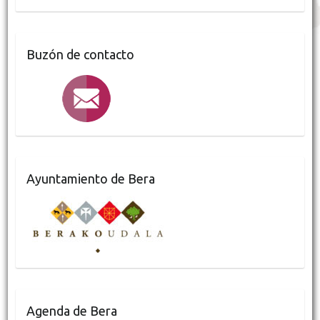
o
e
o
r
k
Buzón de contacto
Ayuntamiento de Bera
Agenda de Bera